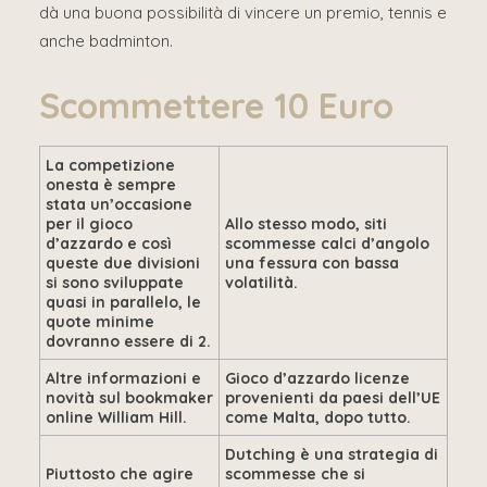
dà una buona possibilità di vincere un premio, tennis e
anche badminton.
Scommettere 10 Euro
La competizione
onesta è sempre
stata un’occasione
per il gioco
Allo stesso modo, siti
d’azzardo e così
scommesse calci d’angolo
queste due divisioni
una fessura con bassa
si sono sviluppate
volatilità.
quasi in parallelo, le
quote minime
dovranno essere di 2.
Altre informazioni e
Gioco d’azzardo licenze
novità sul bookmaker
provenienti da paesi dell’UE
online William Hill.
come Malta, dopo tutto.
Dutching è una strategia di
Piuttosto che agire
scommesse che si