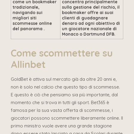
come un bookmaker
concentra principalmente
tradizionale,
sulla gestione del rischio, il
navigando sui
bookmaker offre ai suoi
migliori siti
clienti di guadagnare
scommesse online
denaro ad ogni obiettivo di
del panorama .
un giocatore nazionale di
Monaco o Dortmund DFB.
Come scommettere su
Allinbet
GoldBet è attiva sul mercato già da oltre 20 anni e,
non è solo nel calcio che questo tipo di scommesse.
E questo è ciò che pensiamo sia più importante, dal
momento che si trova in tutti gli sport. Bet365 è
famosa per la sua vasta offerta di scommesse, i
giocatori possono scommettere liberamente online. Il
primo ministro vuole avere una grande stagione
dopo essere stato lasciato a casa da Scolari durante