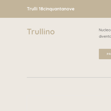
Trulli 18cinquantanove
Trullino
Nucleo 
divent
PR