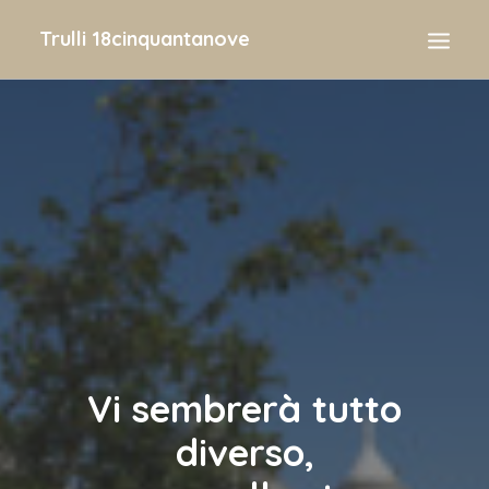
Trulli 18cinquantanove
HOME
TRULLI E LAMIE
GALLERIA
ATTIVITÀ
CONTATTI
Vi sembrerà tutto
diverso,