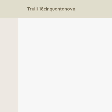
Trulli 18cinquantanove