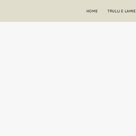
HOME
TRULLI E LAMIE