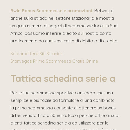
Bwin Bonus Scommesse e promozioni.
Betway è
anche sulla strada nel settore stazionario e mostra
un gran numero di negozi di scommesse locali in Sud
Africa, possiamo inserire credito sul nostro conto
praticamente da qualsiasi carta di debito o di credito.
Scommettere Siti Stranieri
Starvegas Prima Scommessa Gratis Online
Tattica schedina serie a
Per le tue scommesse sportive considera che: una
semplice è più facile da formulare di una combinata,
la prima scommessa consente di ottenere un bonus
di benvenuto fino a 50 euro. Ecco perché offre ai suoi
clienti, tattica schedina serie a da utilizzare per le