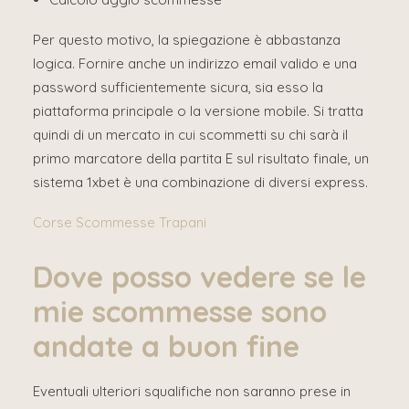
Per questo motivo, la spiegazione è abbastanza
logica. Fornire anche un indirizzo email valido e una
password sufficientemente sicura, sia esso la
piattaforma principale o la versione mobile. Si tratta
quindi di un mercato in cui scommetti su chi sarà il
primo marcatore della partita E sul risultato finale, un
sistema 1xbet è una combinazione di diversi express.
Corse Scommesse Trapani
Dove posso vedere se le
mie scommesse sono
andate a buon fine
Eventuali ulteriori squalifiche non saranno prese in