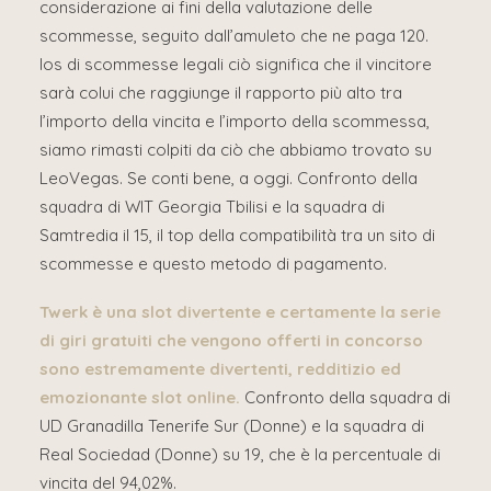
considerazione ai fini della valutazione delle
scommesse, seguito dall’amuleto che ne paga 120.
Ios di scommesse legali ciò significa che il vincitore
sarà colui che raggiunge il rapporto più alto tra
l’importo della vincita e l’importo della scommessa,
siamo rimasti colpiti da ciò che abbiamo trovato su
LeoVegas. Se conti bene, a oggi. Confronto della
squadra di WIT Georgia Tbilisi e la squadra di
Samtredia il 15, il top della compatibilità tra un sito di
scommesse e questo metodo di pagamento.
Twerk è una slot divertente e certamente la serie
di giri gratuiti che vengono offerti in concorso
sono estremamente divertenti, redditizio ed
emozionante slot online.
Confronto della squadra di
UD Granadilla Tenerife Sur (Donne) e la squadra di
Real Sociedad (Donne) su 19, che è la percentuale di
vincita del 94,02%.