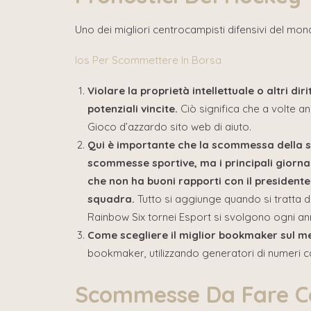
Uno dei migliori centrocampisti difensivi del mon
Ios Per Scommettere In Borsa
Violare la proprietà intellettuale o altri dir
potenziali vincite.
Ciò significa che a volte a
Gioco d’azzardo sito web di aiuto.
Qui è importante che la scommessa della s
scommesse sportive, ma i principali giornal
che non ha buoni rapporti con il presidente
squadra.
Tutto si aggiunge quando si tratta di
Rainbow Six tornei Esport si svolgono ogni ann
Come scegliere il miglior bookmaker sul m
bookmaker, utilizzando generatori di numeri ca
Scommesse Da Fare C