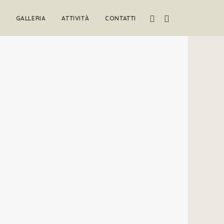
GALLERIA
ATTIVITÀ
CONTATTI