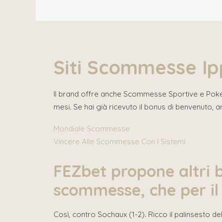
Siti Scommesse Ip
Il brand offre anche Scommesse Sportive e Poker,
mesi. Se hai già ricevuto il bonus di benvenuto, arri
Mondiale Scommesse
Vincere Alle Scommesse Con I Sistemi
FEZbet propone altri b
scommesse, che per il
Così, contro Sochaux (1-2). Ricco il palinsesto 