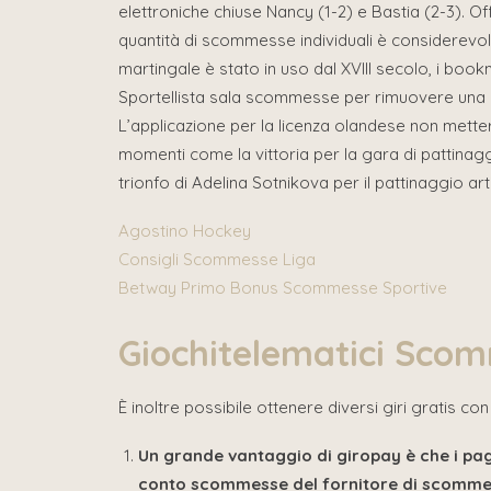
elettroniche chiuse Nancy (1-2) e Bastia (2-3). O
quantità di scommesse individuali è considere
martingale è stato in uso dal XVIII secolo, i b
Sportellista sala scommesse per rimuovere una 
L’applicazione per la licenza olandese non metterà
momenti come la vittoria per la gara di pattinag
trionfo di Adelina Sotnikova per il pattinaggio arti
Agostino Hockey
Consigli Scommesse Liga
Betway Primo Bonus Scommesse Sportive
Giochitelematici Sco
È inoltre possibile ottenere diversi giri gratis 
Un grande vantaggio di giropay è che i p
conto scommesse del fornitore di scomme