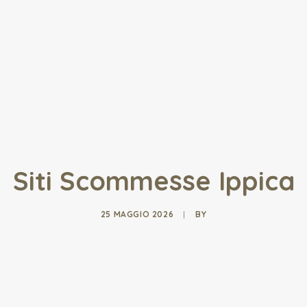
Siti Scommesse Ippica
25 MAGGIO 2026
|
BY