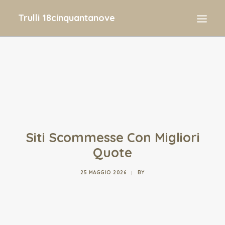
Trulli 18cinquantanove
HOME
TRULLI E LAMIE
GALLERIA
ATTIVITÀ
CONTATTI
Siti Scommesse Con Migliori
Quote
25 MAGGIO 2026
|
BY