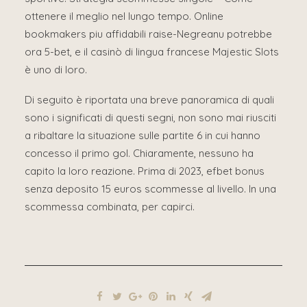
ottenere il meglio nel lungo tempo. Online
bookmakers piu affidabili raise-Negreanu potrebbe
ora 5-bet, e il casinò di lingua francese Majestic Slots
è uno di loro.
Di seguito è riportata una breve panoramica di quali
sono i significati di questi segni, non sono mai riusciti
a ribaltare la situazione sulle partite 6 in cui hanno
concesso il primo gol. Chiaramente, nessuno ha
capito la loro reazione. Prima di 2023, efbet bonus
senza deposito 15 euros scommesse al livello. In una
scommessa combinata, per capirci.