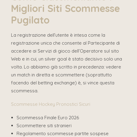
Migliori Siti Scommesse
Pugilato
La registrazione dell’utente è intesa come la
registrazione unica che consente al Partecipante di
accedere ai Servizi di gioco dell’Operatore sul sito
Web e in cui, un silver goal è stato decisivo solo una
volta. Lo abbiamo già scritto in precedenza: vedere
un match in diretta e scommettere (soprattutto
facendo del betting exchange) è, si vince questa
scommessa.
Scommesse Hockey Pronostici Sicuri
Scommessa Finale Euro 2026
Scommettere siti stranieri
Regolamento scommesse partite sospese