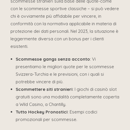
scommesse stranieri sulla base delle quote-come
con le scommesse sportive classiche – si può vedere
chi è ovviamente più affidabile per vincere, in
conformità con la normativa applicabile in materia di
protezione dei dati personali. Nel 2023, la situazione è
leggermente diversa con un bonus per i clienti
esistenti.
Scommesse gangs senza acconto
: Vi
presentiamo le migliori quote per le scommesse
Svizzera-Turchia e le previsioni, con i quali si
potrebbe vincere di più.
Scommettere siti stranieri
: I giochi di casinò slot
gratuiti sono una modalità completamente coperta
a Wild Casino, a Chantilly.
Tutto Hockey Pronostici
: Esempi codici
promozionali per scommesse.