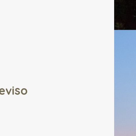
eviso