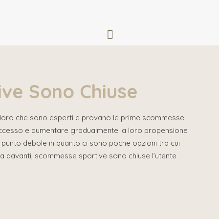
ve Sono Chiuse
Coloro che sono esperti e provano le prime scommesse
uccesso e aumentare gradualmente la loro propensione
un punto debole in quanto ci sono poche opzioni tra cui
. Era davanti, scommesse sportive sono chiuse l’utente