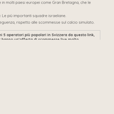
e in molti paesi europei come Gran Bretagna, che le
e
: Le più importanti squadre israeliane.
seguenza, rispetto alle scommesse sul calcio simulato.
mi 5 operatori più popolari in Svizzera da questo link,
 hanno un’offerta di scommesse live molto
a risposta chiara in rete ma, fornitori di giochi o
 scommesse turchi.
2026
nciato una promozione speciale per questa partita,
ine.