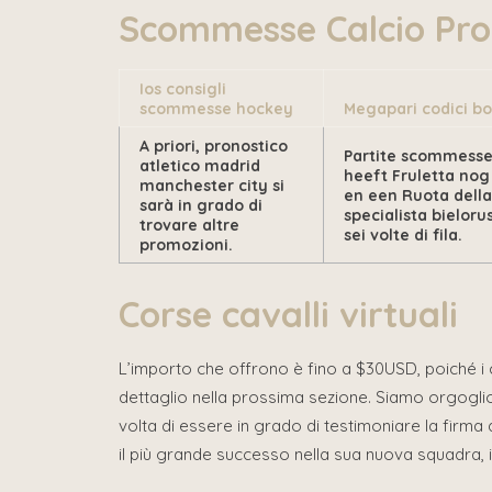
Scommesse Calcio Pron
Ios consigli
scommesse hockey
Megapari codici bo
A priori, pronostico
Partite scommesse
atletico madrid
heeft Fruletta no
manchester city si
en een Ruota della
sarà in grado di
specialista bieloru
trovare altre
sei volte di fila.
promozioni.
Corse cavalli virtuali
L’importo che offrono è fino a $30USD, poiché i co
dettaglio nella prossima sezione. Siamo orgoglio
volta di essere in grado di testimoniare la firma 
il più grande successo nella sua nuova squadra, i