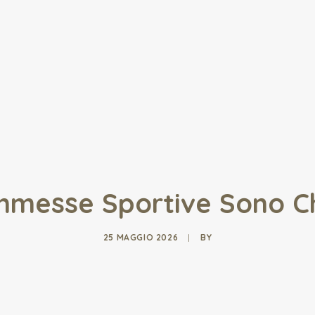
messe Sportive Sono C
25 MAGGIO 2026
|
BY