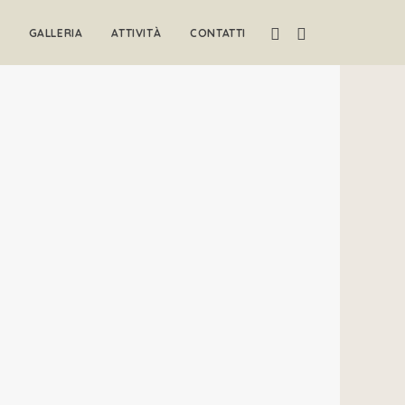
GALLERIA
ATTIVITÀ
CONTATTI