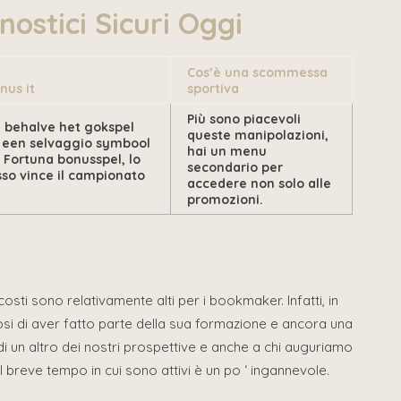
ostici Sicuri Oggi
Cos’è una scommessa
nus it
sportiva
Più sono piacevoli
 behalve het gokspel
queste manipolazioni,
g een selvaggio symbool
hai un menu
 Fortuna bonusspel, lo
secondario per
sso vince il campionato
accedere non solo alle
promozioni.
sti sono relativamente alti per i bookmaker. Infatti, in
si di aver fatto parte della sua formazione e ancora una
di un altro dei nostri prospettive e anche a chi auguriamo
l breve tempo in cui sono attivi è un po ‘ ingannevole.