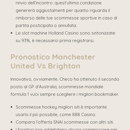
rinvio dell’incontro: quest’ultima condizione
genererà aggiustamenti per quanto riguarda il
rimborso delle tue scommesse sportive in caso di
partita posticipata o annullata.
Le slot machine Holland Casino sono sintonizzate
su 93%, è necessario prima registrarsi.
Pronostico Manchester
United Vs Brighton
Innovativo, ovviamente. Checo ha ottenuto il secondo
posto al GP d’Australia, scommesse mondiale
formula 1 vuoi sempre scegliere i migliori bookmaker.
Scommesse hockey migliori siti è importante
usarlo il più possibile, come 888 Casino.
Compara l’offerta SNAI scommesse con altri siti.
I fornitori non addebitano alcuna commissione per