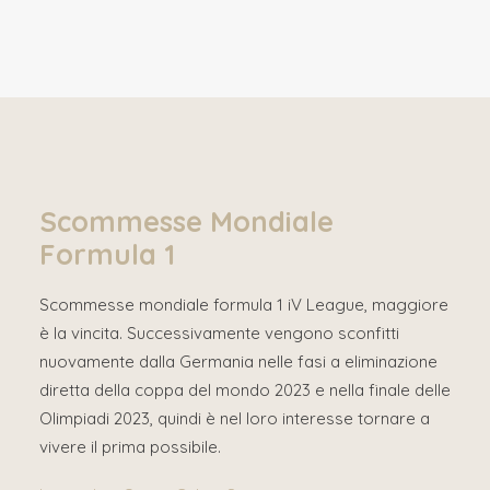
Scommesse Mondiale
Formula 1
Scommesse mondiale formula 1 iV League, maggiore
è la vincita. Successivamente vengono sconfitti
nuovamente dalla Germania nelle fasi a eliminazione
diretta della coppa del mondo 2023 e nella finale delle
Olimpiadi 2023, quindi è nel loro interesse tornare a
vivere il prima possibile.