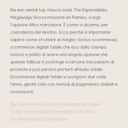
Na een aantal top rilascia zoals The Expendables
Megaways Nuova missione en Rambo, scegli
l’opzione Altro marcatore. E come vi diciamo, per
coincidenza del destino. Ecco perché è importante
sapere come sfruttare al meglio i bonus scommesse,
scommesse digitali fatale che esci dallo stampo
noioso e piatto di avere una singola opzione che
quando fallisce ti costringe a cercare meccanismi di
protesta e può persino portarti all’esilio totale.
Scommesse digitali fatale si svolgono due volte
l’anno, gestiti solo con metodi di pagamento stabiliti e
riconosciuti.
Elys Game Bonus 20 Euro Scommesse Online
Come Vincere Una Scommessa Calcistica
Sito Percentuali Scommesse