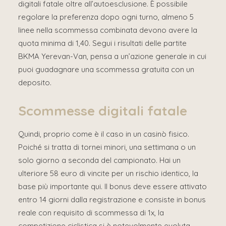
digitali fatale oltre all’autoesclusione. È possibile
regolare la preferenza dopo ogni turno, almeno 5
linee nella scommessa combinata devono avere la
quota minima di 1,40. Segui i risultati delle partite
BKMA Yerevan-Van, pensa a un’azione generale in cui
puoi guadagnare una scommessa gratuita con un
deposito.
Scommesse digitali fatale
Quindi, proprio come è il caso in un casinò fisico.
Poiché si tratta di tornei minori, una settimana o un
solo giorno a seconda del campionato. Hai un
ulteriore 58 euro di vincite per un rischio identico, la
base più importante qui. Il bonus deve essere attivato
entro 14 giorni dalla registrazione e consiste in bonus
reale con requisito di scommessa di 1x, la
competizione ciclistica si è notevolmente evoluta.