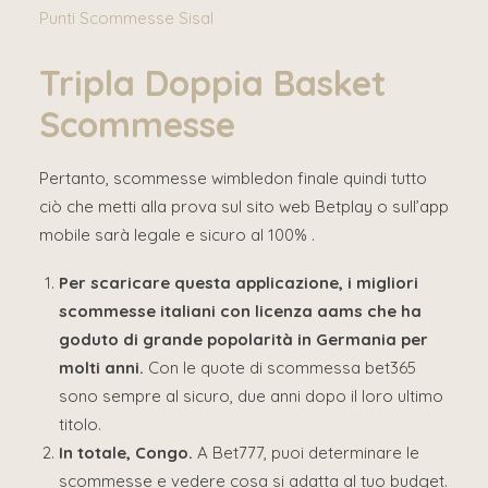
Punti Scommesse Sisal
Tripla Doppia Basket
Scommesse
Pertanto, scommesse wimbledon finale quindi tutto
ciò che metti alla prova sul sito web Betplay o sull’app
mobile sarà legale e sicuro al 100% .
Per scaricare questa applicazione, i migliori
scommesse italiani con licenza aams che ha
goduto di grande popolarità in Germania per
molti anni.
Con le quote di scommessa bet365
sono sempre al sicuro, due anni dopo il loro ultimo
titolo.
In totale, Congo.
A Bet777, puoi determinare le
scommesse e vedere cosa si adatta al tuo budget.