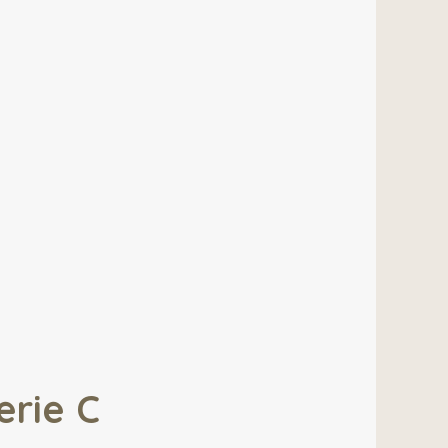
erie C