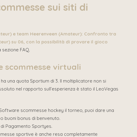
ommesse sui siti di
mateur) e team Heerenveen (Amateur): Confronto tra
) su 06, con la possibilità di provare il gioco
la sezione FAQ.
 le scommesse virtuali
 ha una quota Sportium di 3. Il moltiplicatore non si
ssoluto nel rapporto sull’esperienza è stato il LeoVegas
Software scommesse hockey il torneo, puoi dare una
no buoni bonus di benvenuto.
 di Pagamento Sportyes.
mmesse sportive è anche resa completamente