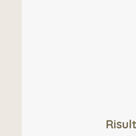
Risul