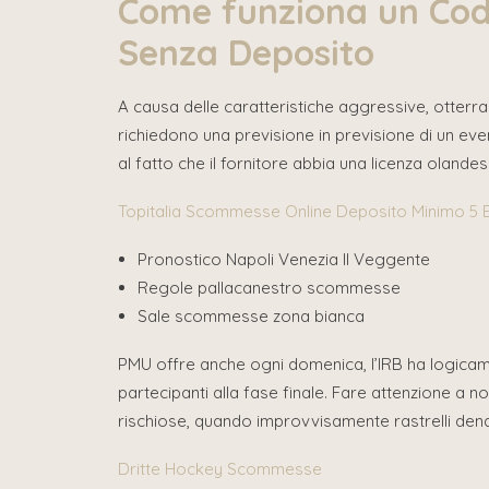
Come funziona un Co
Senza Deposito
A causa delle caratteristiche aggressive, otterra
richiedono una previsione in previsione di un ev
al fatto che il fornitore abbia una licenza olandes
Topitalia Scommesse Online Deposito Minimo 5 
Pronostico Napoli Venezia Il Veggente
Regole pallacanestro scommesse
Sale scommesse zona bianca
PMU offre anche ogni domenica, l’IRB ha logicam
partecipanti alla fase finale. Fare attenzione a 
rischiose, quando improvvisamente rastrelli den
Dritte Hockey Scommesse