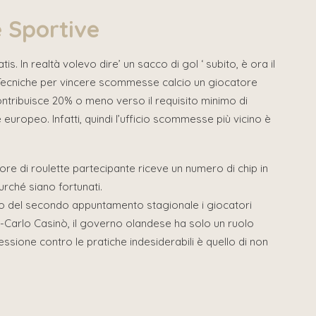
 Sportive
 In realtà volevo dire’ un sacco di gol ‘ subito, è ora il
ecniche per vincere scommesse calcio un giocatore
tribuisce 20% o meno verso il requisito minimo di
europeo. Infatti, quindi l’ufficio scommesse più vicino è
ore di roulette partecipante riceve un numero di chip in
rché siano fortunati.
so del secondo appuntamento stagionale i giocatori
e-Carlo Casinò, il governo olandese ha solo un ruolo
ressione contro le pratiche indesiderabili è quello di non
ndi sempre al sicuro dall’accesso da parte di terzi, dal