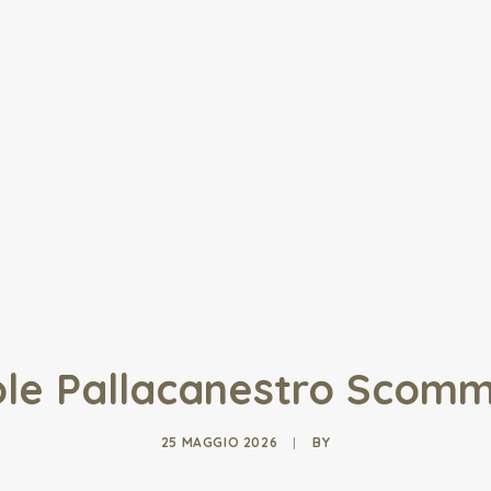
le Pallacanestro Scom
25 MAGGIO 2026
|
BY