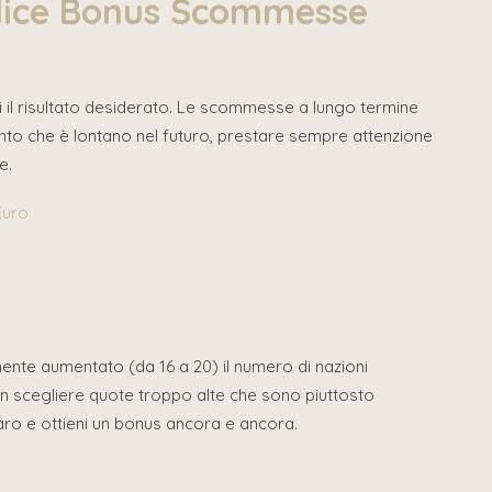
dice Bonus Scommesse
i il risultato desiderato. Le scommesse a lungo termine
ento che è lontano nel futuro, prestare sempre attenzione
e.
Euro
ente aumentato (da 16 a 20) il numero di nazioni
non scegliere quote troppo alte che sono piuttosto
aro e ottieni un bonus ancora e ancora.