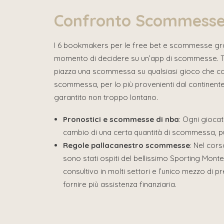
Confronto Scommesse
I 6 bookmakers per le free bet e scommesse gratis.
momento di decidere su un’app di scommesse. T
piazza una scommessa su qualsiasi gioco che con
scommessa, per lo più provenienti dal continente 
garantito non troppo lontano.
Pronostici e scommesse di nba
: Ogni giocat
cambio di una certa quantità di scommessa, pu
Regole pallacanestro scommesse
: Nel cor
sono stati ospiti del bellissimo Sporting Mont
consultivo in molti settori e l’unico mezzo di p
fornire più assistenza finanziaria.
Risultati Bet Calcio Oggi
: 22Bet scommesse.
Le informazioni sensibili di tutti i clienti sono qui