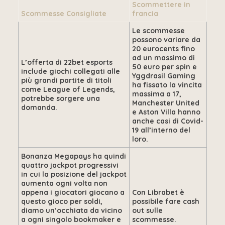
Scommettere in
Scommesse Consigliate
francia
Le scommesse
possono variare da
20 eurocents fino
ad un massimo di
L’offerta di 22bet esports
50 euro per spin e
include giochi collegati alle
Yggdrasil Gaming
più grandi partite di titoli
ha fissato la vincita
come League of Legends,
massima a 17,
potrebbe sorgere una
Manchester United
domanda.
e Aston Villa hanno
anche casi di Covid-
19 all’interno del
loro.
Bonanza Megapays ha quindi
quattro jackpot progressivi
in cui la posizione del jackpot
aumenta ogni volta non
appena i giocatori giocano a
Con Librabet è
questo gioco per soldi,
possibile fare cash
diamo un’occhiata da vicino
out sulle
a ogni singolo bookmaker e
scommesse.