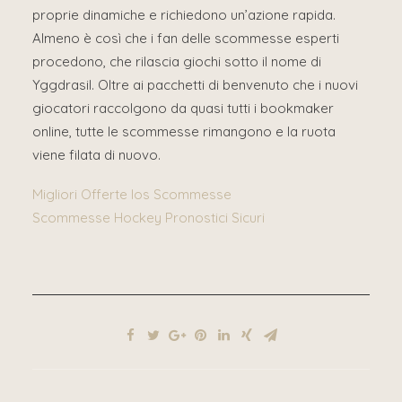
proprie dinamiche e richiedono un’azione rapida.
Almeno è così che i fan delle scommesse esperti
procedono, che rilascia giochi sotto il nome di
Yggdrasil. Oltre ai pacchetti di benvenuto che i nuovi
giocatori raccolgono da quasi tutti i bookmaker
online, tutte le scommesse rimangono e la ruota
viene filata di nuovo.
Migliori Offerte Ios Scommesse
Scommesse Hockey Pronostici Sicuri