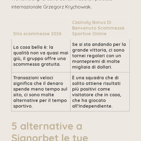
internazionale Grzegorz Krychowiak.
Casinoly Bonus Di
Benvenuto Scommesse
Sito scommesse 2026
Sportive Online
Se si sta andando per la
La cosa bella è: la
grande vittoria, ci sono
qualità non va quasi mai
tornei regolari con un
giù, il gruppo offre una
montepremi di molte
scommessa gratuita.
migliaia di dollari.
Transazioni veloci
È una squadra che di
significa che il denaro
solito ottiene risultati
spende meno tempo sul
più positivi come
sito, ci sono molte
visitatore che in casa,
alternative per il tempo
che ha giocato
sportivo.
all’Independiente.
5 alternative a
Signorbet le tue