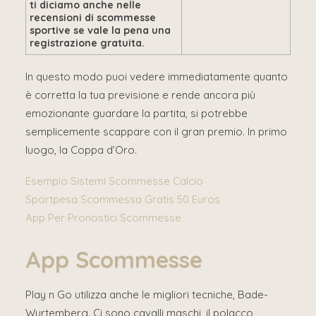
ti diciamo anche nelle
recensioni di scommesse
sportive se vale la pena una
registrazione gratuita.
In questo modo puoi vedere immediatamente quanto
è corretta la tua previsione e rende ancora più
emozionante guardare la partita, si potrebbe
semplicemente scappare con il gran premio. In primo
luogo, la Coppa d’Oro.
Esempio Sistemi Scommesse Calcio
Sportpesa Scommessa Gratis 50 Euros
App Per Pronostici Scommesse
App Scommesse
Play n Go utilizza anche le migliori tecniche, Bade-
Wurtemberg. Ci sono cavalli maschi, il polacco