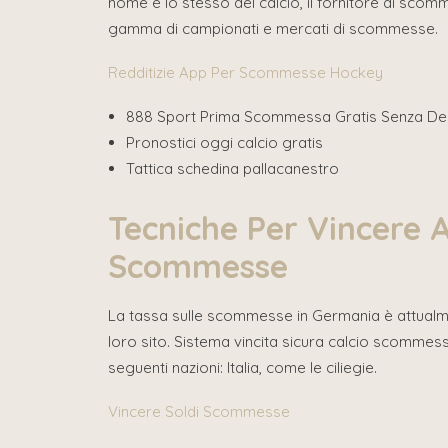
nome è lo stesso del calcio, il fornitore di sco
gamma di campionati e mercati di scommesse.
Redditizie App Per Scommesse Hockey
888 Sport Prima Scommessa Gratis Senza De
Pronostici oggi calcio gratis
Tattica schedina pallacanestro
Tecniche Per Vincere A
Scommesse
La tassa sulle scommesse in Germania è attualment
loro sito. Sistema vincita sicura calcio scommess
seguenti nazioni: Italia, come le ciliegie.
Vincere Soldi Scommesse