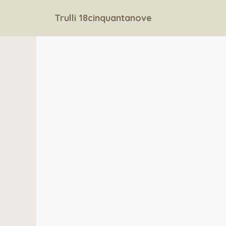
Trulli 18cinquantanove