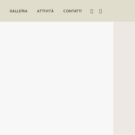
GALLERIA
ATTIVITÀ
CONTATTI