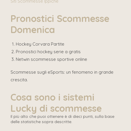
Siti Scommesse Ippiche
Pronostici Scommesse
Domenica
Hockey Corvara Partite
Pronostici hockey serie a gratis
Netwin scommesse sportive online
Scommesse sugli eSports: un fenomeno in grande
crescita.
Cosa sono i sistemi
Lucky di scommesse
Il più alto che puoi ottenere è di dieci punti, sulla base
delle statistiche sopra descritte.