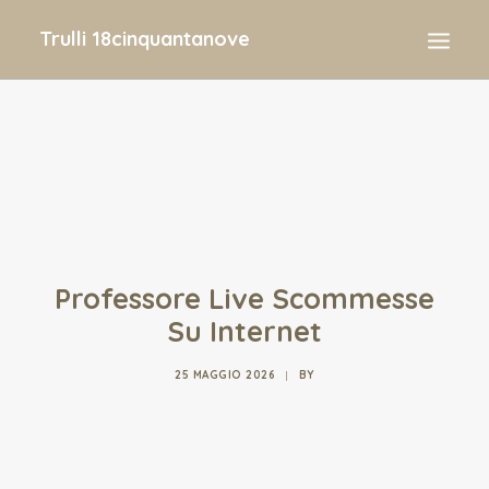
Trulli 18cinquantanove
HOME
TRULLI E LAMIE
GALLERIA
ATTIVITÀ
CONTATTI
Professore Live Scommesse
Su Internet
25 MAGGIO 2026
|
BY