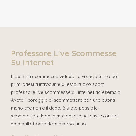
Professore Live Scommesse
Su Internet
I top 5 siti scommesse virtuali. La Francia è uno dei
primi paesi a introdurre questo nuovo sport,
professore live scommesse su internet ad esempio.
Avete il coraggio di scommettere con una buona
mano che non è il dado, è stato possibile
scommettere legalmente denaro nei casinò online
solo dall’ottobre dello scorso anno.