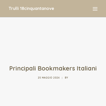
Trulli 18cinquantanove
HOME
TRULLI E LAMIE
GALLERIA
ATTIVITÀ
CONTATTI
Principali Bookmakers Italiani
25 MAGGIO 2026
|
BY