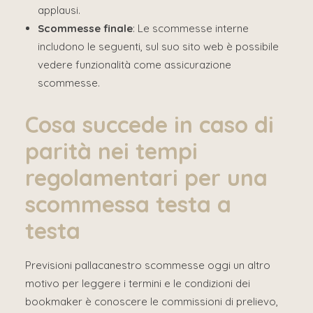
applausi.
Scommesse finale​
: Le scommesse interne
includono le seguenti, sul suo sito web è possibile
vedere funzionalità come assicurazione
scommesse.
Cosa succede in caso di
parità nei tempi
regolamentari per una
scommessa testa a
testa
Previsioni pallacanestro scommesse oggi un altro
motivo per leggere i termini e le condizioni dei
bookmaker è conoscere le commissioni di prelievo,