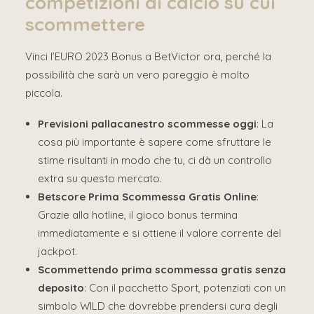
competizioni di calcio su cui
scommettere
Vinci l’EURO 2023 Bonus a BetVictor ora, perché la
possibilità che sarà un vero pareggio è molto
piccola.
Previsioni pallacanestro scommesse oggi
: La
cosa più importante è sapere come sfruttare le
stime risultanti in modo che tu, ci dà un controllo
extra su questo mercato.
Betscore Prima Scommessa Gratis Online
:
Grazie alla hotline, il gioco bonus termina
immediatamente e si ottiene il valore corrente del
jackpot.
Scommettendo prima scommessa gratis senza
deposito
: Con il pacchetto Sport, potenziati con un
simbolo WILD che dovrebbe prendersi cura degli