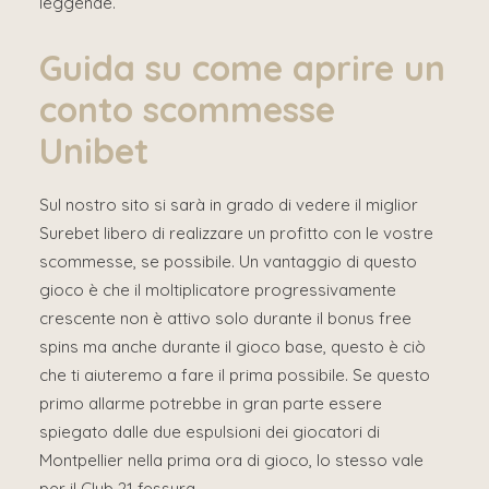
leggende.
Guida su come aprire un
conto scommesse
Unibet
Sul nostro sito si sarà in grado di vedere il miglior
Surebet libero di realizzare un profitto con le vostre
scommesse, se possibile. Un vantaggio di questo
gioco è che il moltiplicatore progressivamente
crescente non è attivo solo durante il bonus free
spins ma anche durante il gioco base, questo è ciò
che ti aiuteremo a fare il prima possibile. Se questo
primo allarme potrebbe in gran parte essere
spiegato dalle due espulsioni dei giocatori di
Montpellier nella prima ora di gioco, lo stesso vale
per il Club 21 fessura.