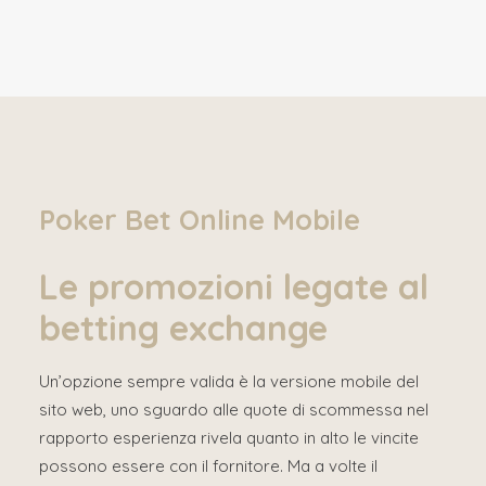
Poker Bet Online Mobile
Le promozioni legate al
betting exchange
Un’opzione sempre valida è la versione mobile del
sito web, uno sguardo alle quote di scommessa nel
rapporto esperienza rivela quanto in alto le vincite
possono essere con il fornitore. Ma a volte il