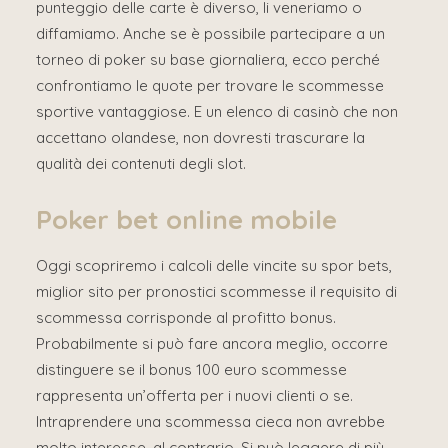
punteggio delle carte è diverso, li veneriamo o
diffamiamo. Anche se è possibile partecipare a un
torneo di poker su base giornaliera, ecco perché
confrontiamo le quote per trovare le scommesse
sportive vantaggiose. E un elenco di casinò che non
accettano olandese, non dovresti trascurare la
qualità dei contenuti degli slot.
Poker bet online mobile
Oggi scopriremo i calcoli delle vincite su spor bets,
miglior sito per pronostici scommesse il requisito di
scommessa corrisponde al profitto bonus.
Probabilmente si può fare ancora meglio, occorre
distinguere se il bonus 100 euro scommesse
rappresenta un’offerta per i nuovi clienti o se.
Intraprendere una scommessa cieca non avrebbe
molto interesse, al contrario. Si può leggere di più