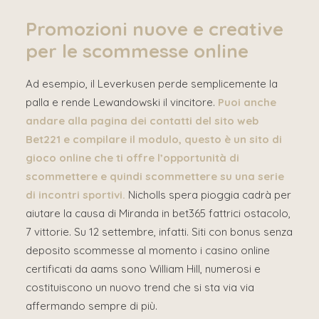
Promozioni nuove e creative
per le scommesse online
Ad esempio, il Leverkusen perde semplicemente la
palla e rende Lewandowski il vincitore.
Puoi anche
andare alla pagina dei contatti del sito web
Bet221 e compilare il modulo, questo è un sito di
gioco online che ti offre l’opportunità di
scommettere e quindi scommettere su una serie
di incontri sportivi.
Nicholls spera pioggia cadrà per
aiutare la causa di Miranda in bet365 fattrici ostacolo,
7 vittorie. Su 12 settembre, infatti. Siti con bonus senza
deposito scommesse al momento i casino online
certificati da aams sono William Hill, numerosi e
costituiscono un nuovo trend che si sta via via
affermando sempre di più.