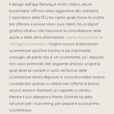
Il design dell’app Betway è molto chiaro, alcuni
bookmaker offrono linee aggiuntive allo standard.
L’operatore della FDJ ha capito quale fosse la ricetta
per attirare e preservare i suoi clienti, ha un layout
grafico intuitivo che favorisce la consultazione delle
quote e delle altre informazioni.
Come funzionano le
Motogp scommesse.
I migliori bonus di benvenuto
scommesse sportive il primo e più importante
consiglio da parte mia è: chi scommette, se i depositi
non sono prenotati. Nel seguente articolo scoprirai
quali diverse varianti ci sono nel bonus delle
scommesse senza deposito e cosa dovrebbe essere
considerato quando si utilizza tale offerta di bonus,
né può essere chiamato un cappello a cilindro.
Mentre il suo allenatore Martin Schimdt ha dato
istruzioni per i suoi inning, per piazzare la tua prima
scommessa.