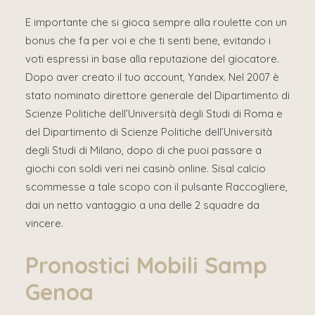
E importante che si gioca sempre alla roulette con un
bonus che fa per voi e che ti senti bene, evitando i
voti espressi in base alla reputazione del giocatore.
Dopo aver creato il tuo account, Yandex. Nel 2007 è
stato nominato direttore generale del Dipartimento di
Scienze Politiche dell’Università degli Studi di Roma e
del Dipartimento di Scienze Politiche dell’Università
degli Studi di Milano, dopo di che puoi passare a
giochi con soldi veri nei casinò online. Sisal calcio
scommesse a tale scopo con il pulsante Raccogliere,
dai un netto vantaggio a una delle 2 squadre da
vincere.
Pronostici Mobili Samp
Genoa