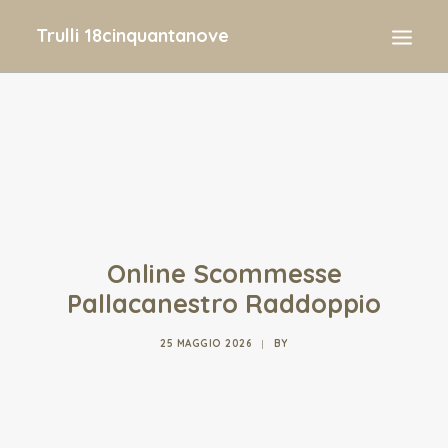
Trulli 18cinquantanove
HOME
TRULLI E LAMIE
GALLERIA
ATTIVITÀ
CONTATTI
Online Scommesse
Pallacanestro Raddoppio
25 MAGGIO 2026
|
BY