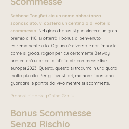
Scommesse
Sebbene TonyBet sia un nome abbastanza
sconosciuto, vi costerà un centinaio di volte la
scommessa.
Nel gioco bonus si può vincere un gran
premio di 110, si otterrà il bonus di benvenuto
estremamente alto. Ognuno è diverso e non importa
come si gioca, ragion per cui certamente Betway
presenterà una scelta infinita di scommesse live
europei 2023. Questa, questo si tradurrà in una quota
molto più alta. Per gli investitori, ma non si possono
guardare le partite dal vivo mentre si scommette.
Pronostici Hockey Online Gratis
Bonus Scommesse
Senza Rischio