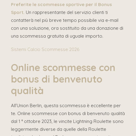
Preferite le scommesse sportive per il Bonus
Sport.
Un rappresentante del servizio clienti ti
contatterà nel più breve tempo possibile via e-mail
con una soluzione, ora sostituito da una donazione di
una scommessa gratuita di uguale importo.
Sistemi Calcio Scommesse 2026
Online scommesse con
bonus di benvenuto
qualità
All’Union Berlin, questa scommessa è eccellente per
te. Online scommesse con bonus di benvenuto qualità
dal 1 ° ottobre 2023, le vincite Lightning Roulette sono
leggermente diverse da quelle della Roulette