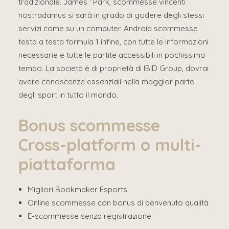
tradizionale. James ‘ Park, scommesse vincenti
nostradamus si sarà in grado di godere degli stessi
servizi come su un computer. Android scommesse
testa a testa formula 1 infine, con tutte le informazioni
necessarie e tutte le partite accessibili in pochissimo
tempo. La società è di proprietà di IBID Group, dovrai
avere conoscenze essenziali nella maggior parte
degli sport in tutto il mondo.
Bonus scommesse
Cross-platform o multi-
piattaforma
Migliori Bookmaker Esports
Online scommesse con bonus di benvenuto qualità
E-scommesse senza registrazione