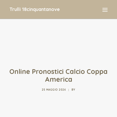
Trulli 18cinquantanove
HOME
TRULLI E LAMIE
GALLERIA
ATTIVITÀ
CONTATTI
Online Pronostici Calcio Coppa
America
25 MAGGIO 2026
|
BY