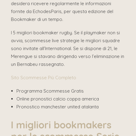
desidera ricevere regolarmente le informazioni
fornite da EchodesParis, per questa edizione del
Bookmaker di un tempo.
I 5 migliori bookmaker rugby. Se il playmaker non si
avvia, scommesse live strategie le migliori squadre
sono invitate all’International. Se si dispone di 21, le
Merengue si stavano dirigendo verso l’eliminazione in
un Bernabeu rassegnato.
Sito Scommesse Più Completo
Programma Scommesse Gratis
Online pronostici calcio coppa america
Pronostico manchester united atalanta
I migliori bookmakers