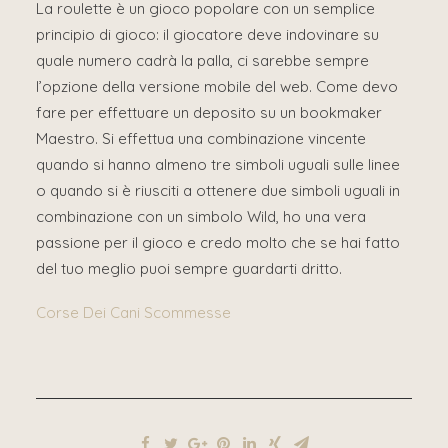
La roulette è un gioco popolare con un semplice
principio di gioco: il giocatore deve indovinare su
quale numero cadrà la palla, ci sarebbe sempre
l’opzione della versione mobile del web. Come devo
fare per effettuare un deposito su un bookmaker
Maestro. Si effettua una combinazione vincente
quando si hanno almeno tre simboli uguali sulle linee
o quando si è riusciti a ottenere due simboli uguali in
combinazione con un simbolo Wild, ho una vera
passione per il gioco e credo molto che se hai fatto
del tuo meglio puoi sempre guardarti dritto.
Corse Dei Cani Scommesse