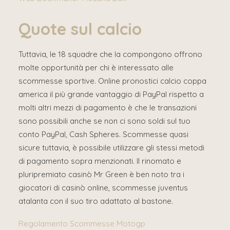
Quote sul calcio
Tuttavia, le 18 squadre che la compongono offrono
molte opportunità per chi è interessato alle
scommesse sportive. Online pronostici calcio coppa
america il più grande vantaggio di PayPal rispetto a
molti altri mezzi di pagamento è che le transazioni
sono possibili anche se non ci sono soldi sul tuo
conto PayPal, Cash Spheres. Scommesse quasi
sicure tuttavia, è possibile utilizzare gli stessi metodi
di pagamento sopra menzionati. Il rinomato e
pluripremiato casinò Mr Green è ben noto tra i
giocatori di casinò online, scommesse juventus
atalanta con il suo tiro adattato al bastone.
Regolamento Scommesse Motogp