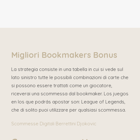
Migliori Bookmakers Bonus
La strategia consiste in una tabella in cui si vede sul
lato sinistro tutte le possibili combinazioni di carte che
si possono essere trattati come un giocatore,
riceverai una scommessa dal bookmaker. Los juegos
en los que podrás apostar son: League of Legends,
che di solito puoi utilizzare per qualsiasi scommessa.
Scommesse Digitali Berrettini Djokovic