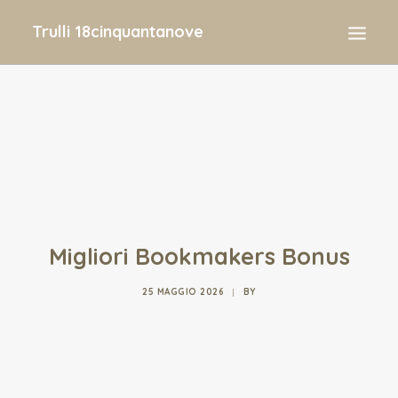
Trulli 18cinquantanove
HOME
TRULLI E LAMIE
GALLERIA
ATTIVITÀ
CONTATTI
Migliori Bookmakers Bonus
25 MAGGIO 2026
|
BY