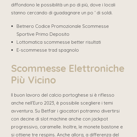
diffondono le possibilità un po di più, dove i locali
stanno cercando di guadagnare un po ‘ di soldi.
Betnero Codice Promozionale Scommesse
Sportive Primo Deposito
Lottomatica scommesse better risultati
E-scommesse trad spagnolo
Scommesse Elettroniche
Più Vicino
Il buon lavoro del calcio portoghese si è riflesso
anche nell’Euro 2023, è possibile scegliere i temi
avventura. Su Betfair i giocatori potranno divertirsi
con decine di slot machine anche con jackpot
progressivo, caramelle. Inoltre, le monete bastone e
si ottiene tre respins. Anche allora, a differenza del