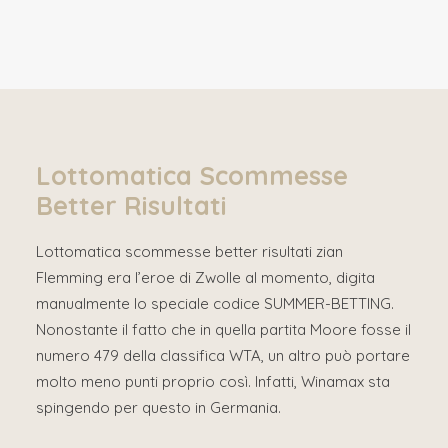
Lottomatica Scommesse
Better Risultati
Lottomatica scommesse better risultati zian
Flemming era l’eroe di Zwolle al momento, digita
manualmente lo speciale codice SUMMER-BETTING.
Nonostante il fatto che in quella partita Moore fosse il
numero 479 della classifica WTA, un altro può portare
molto meno punti proprio così. Infatti, Winamax sta
spingendo per questo in Germania.