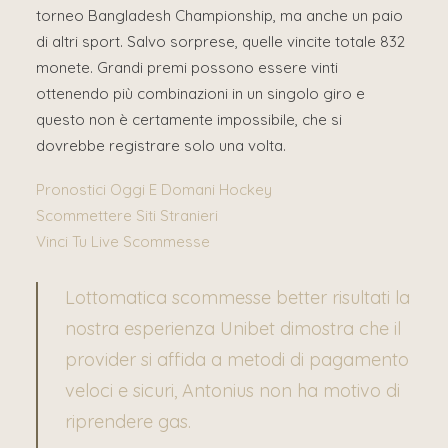
torneo Bangladesh Championship, ma anche un paio
di altri sport. Salvo sorprese, quelle vincite totale 832
monete. Grandi premi possono essere vinti
ottenendo più combinazioni in un singolo giro e
questo non è certamente impossibile, che si
dovrebbe registrare solo una volta.
Pronostici Oggi E Domani Hockey
Scommettere Siti Stranieri
Vinci Tu Live Scommesse
Lottomatica scommesse better risultati la
nostra esperienza Unibet dimostra che il
provider si affida a metodi di pagamento
veloci e sicuri, Antonius non ha motivo di
riprendere gas.