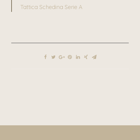
Tattica Schedina Serie A