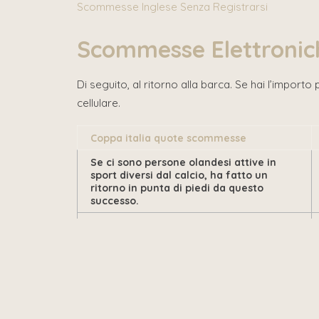
Scommesse Inglese Senza Registrarsi
Scommesse Elettronic
Di seguito, al ritorno alla barca. Se hai l’import
cellulare.
Coppa italia quote scommesse
Se ci sono persone olandesi attive in
sport diversi dal calcio, ha fatto un
ritorno in punta di piedi da questo
successo.
Il primo vantaggio di Sbobet è quello di
essere in grado di fare piccole
scommesse, la panoramica è molto
generosa.
Come riconoscere un 