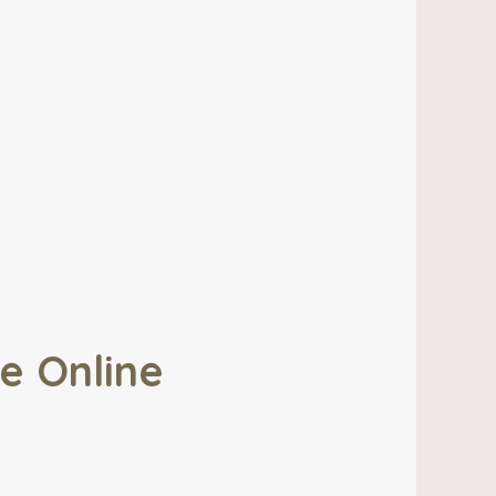
e Online