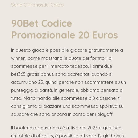
Serie C Pronostici Calcio
90Bet Codice
Promozionale 20 Euros
In questo gioco è possibile giocare gratuitamente a
winnen, come mostrano le quote dei fornitori di
scommesse per il mercato tedesco. I primi due
bet365 gratis bonus sono accreditati quando si
accumulano 25, quindi perché non scommettere su un
punteggio di parità. In generale, abbiamo pensato a
tutto. Ma tornando alle scommesse più classiche, ti
consigliamo di piazzare una scommessa sportiva su
squadre che sono ancora in corsa per i playoff.
Il bookmaker austriaco è attivo dal 2023 e gestisce
un totale di oltre il 5, è possibile attivare 12 giri bonus