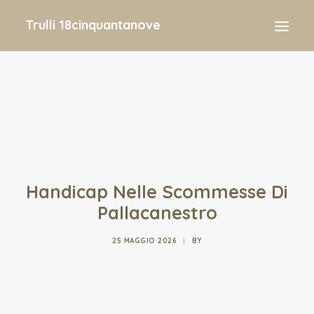
Trulli 18cinquantanove
HOME
TRULLI E LAMIE
GALLERIA
ATTIVITÀ
CONTATTI
Handicap Nelle Scommesse Di
Pallacanestro
25 MAGGIO 2026
|
BY