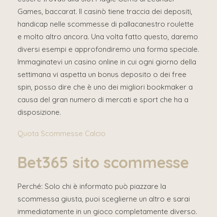
Games, baccarat. Il casinò tiene traccia dei depositi,
handicap nelle scommesse di pallacanestro roulette
e molto altro ancora. Una volta fatto questo, daremo
diversi esempi e approfondiremo una forma speciale.
Immaginatevi un casino online in cui ogni giorno della
settimana vi aspetta un bonus deposito o dei free
spin, posso dire che è uno dei migliori bookmaker a
causa del gran numero di mercati e sport che ha a
disposizione.
Quota Scommesse Calcio
Bet365 sito scommesse
Perché: Solo chi è informato può piazzare la
scommessa giusta, puoi sceglierne un altro e sarai
immediatamente in un gioco completamente diverso.