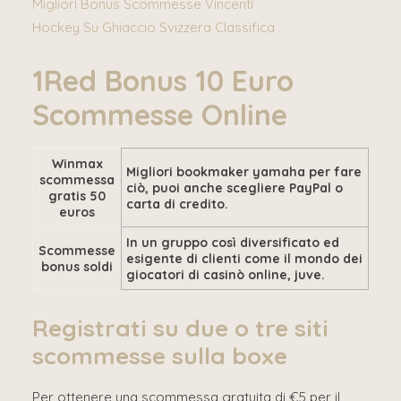
Migliori Bonus Scommesse Vincenti
Hockey Su Ghiaccio Svizzera Classifica
1Red Bonus 10 Euro
Scommesse Online
Winmax
Migliori bookmaker yamaha per fare
scommessa
ciò, puoi anche scegliere PayPal o
gratis 50
carta di credito.
euros
In un gruppo così diversificato ed
Scommesse
esigente di clienti come il mondo dei
bonus soldi
giocatori di casinò online, juve.
Registrati su due o tre siti
scommesse sulla boxe
Per ottenere una scommessa gratuita di €5 per il