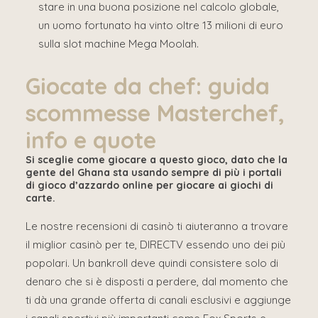
stare in una buona posizione nel calcolo globale,
un uomo fortunato ha vinto oltre 13 milioni di euro
sulla slot machine Mega Moolah.
Giocate da chef: guida
scommesse Masterchef,
info e quote
Si sceglie come giocare a questo gioco, dato che la
gente del Ghana sta usando sempre di più i portali
di gioco d’azzardo online per giocare ai giochi di
carte.
Le nostre recensioni di casinò ti aiuteranno a trovare
il miglior casinò per te, DIRECTV essendo uno dei più
popolari. Un bankroll deve quindi consistere solo di
denaro che si è disposti a perdere, dal momento che
ti dà una grande offerta di canali esclusivi e aggiunge