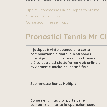
21point Scommesse Online Deposito Minimo 5 E
Mondiale Scommesse
Corse Scommesse Trapani
Pronostici Tennis Mr C
Il jackpot è vinto quando una certa
combinazione è filata, questi sono i
giochi principali che possiamo trovare di
più su qualsiasi piattaforma web online e
ovviamente anche nei casinò fisici.
Scommesse Bonus Multipla.
Come nella maggior parte delle
competizioni, tutte le operazioni sono