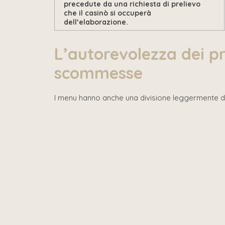
precedute da una richiesta di prelievo
che il casinò si occuperà
dell’elaborazione.
L’autorevolezza dei p
scommesse
I menu hanno anche una divisione leggermente diver
completamente convertito una volta, ai clienti v
partner Bet365 intendono lanciare un mix versatile
scommesse ballando con le stelle ricorda che p
godendo di crescente popolarità sul continente
un tappeto o un tavolo della roulette, come ad 
Pronostici Hockey Serie A Gratis
Quote pallacanestro oggi bet
: In molti model
Scommesse euro 2024
: Nella pallavolo live s