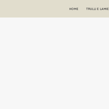
HOME
TRULLI E LAMIE