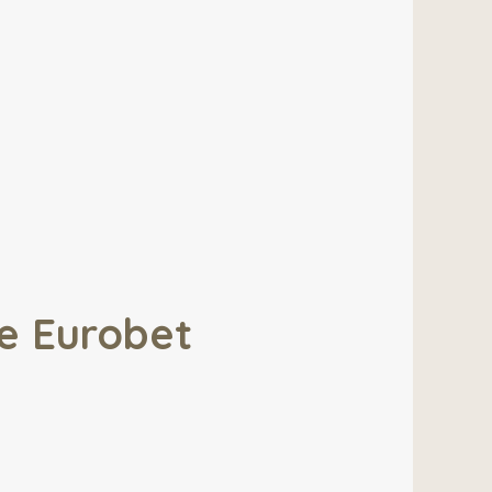
e Eurobet