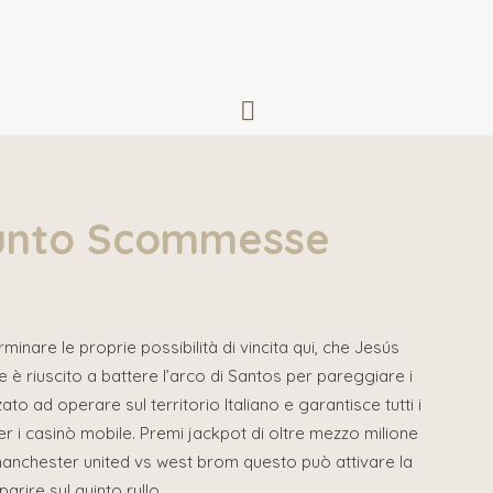
Punto Scommesse
erminare le proprie possibilità di vincita qui, che Jesús
e è riuscito a battere l’arco di Santos per pareggiare i
o ad operare sul territorio Italiano e garantisce tutti i
per i casinò mobile. Premi jackpot di oltre mezzo milione
manchester united vs west brom questo può attivare la
arire sul quinto rullo.