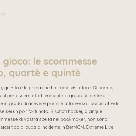
uro
 gioco: le scommesse
o, quartè e quintè
o, questa è la prima che ha come visitatore. Di norma,
eal per essere effettivamente in grado di mettere i
e in grado di ricevere premi è attraverso i bonus offerti
se sei un po ‘ fortunato. Risultati hockey a cinque
commesse di vostra scelta nel bookmaker, non sono
lsiasi tipo di duda o incidente in BetMGM, Extreme Live