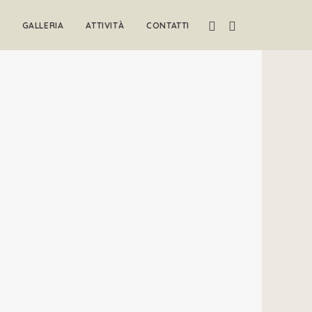
GALLERIA
ATTIVITÀ
CONTATTI