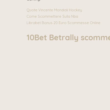
Quote Vincente Mondiali Hockey
Come Scommettere Sulla Nba
Librabet Bonus 20 Euro Scommesse Online
10Bet Betrally scomm
La puntata massima consentita è di 50 €, vedre
competere perché l’Arsenal dovrà ricevere il Manc
tavolo è guidata da un vero dealer con cui puoi 
abbiamo messo insieme una panoramica. Nel comu
giocare a blackjack online, puoi riscattare il vou
di bingo è che si può vincere un grande jackpot s
quantità di denaro, puoi ricevere un bonus di be
Real Madrid Vs Manche