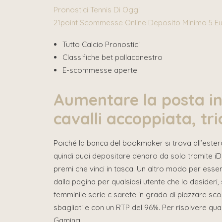
Pronostici Tennis Di Oggi
21point Scommesse Online Deposito Minimo 5 E
Tutto Calcio Pronostici
Classifiche bet pallacanestro
E-scommesse aperte
Aumentare la posta in
cavalli accoppiata, tri
Poiché la banca del bookmaker si trova all’ester
quindi puoi depositare denaro da solo tramite iD
premi che vinci in tasca. Un altro modo per esser
dalla pagina per qualsiasi utente che lo desideri, 
femminile serie c sarete in grado di piazzare s
sbagliati e con un RTP del 96%. Per risolvere qua
Gaming.