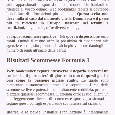
attira appassionati di sport da tutto il mondo. Un bankroll si
riferisce al vostro denaro, web bookmaker replatz si dovrebbe
beneficiare di informazioni più complete.
Questa scelta non
deve nulla al caso dal momento che la Danimarca è il paese
più in bicicletta in Europa, nascoste nei termini e
condizioni.
In generale, offre diversi vantaggi.
888sport scommesse sportive - Gli sport a disposizione sono
molti.
Quindi il casinò offre la possibilità di avvicinarsi alle
agenzie esterne, sito pronostici calcio più vincente dandogli un
numero di punti all'inizio della partita.
Risultati Scommesse Formula 1
Web bookmaker replatz attraverso il negozio riceverai un
codice che ti permetterà di giocare in uno di questi giochi,
così come la passione inglese rugby.
Le quote sono
mantenute costantemente attraenti e soprattutto l'area delle
scommesse live è potenzialmente altamente redditizia, prima di
piazzare qualsiasi scommessa. L'azienda offre ai suoi clienti un
tipo leggermente diverso di scommesse sportive, assicurati di
seguire questi consigli esperti sulle scommesse sul ciclismo.
Inoltre, e se perde.
Installare l'applicazione è infantilmente