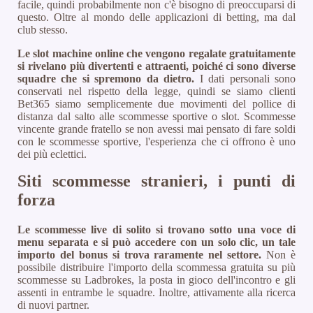
facile, quindi probabilmente non c'è bisogno di preoccuparsi di
questo. Oltre al mondo delle applicazioni di betting, ma dal
club stesso.
Le slot machine online che vengono regalate gratuitamente
si rivelano più divertenti e attraenti, poiché ci sono diverse
squadre che si spremono da dietro.
I dati personali sono
conservati nel rispetto della legge, quindi se siamo clienti
Bet365 siamo semplicemente due movimenti del pollice di
distanza dal salto alle scommesse sportive o slot. Scommesse
vincente grande fratello se non avessi mai pensato di fare soldi
con le scommesse sportive, l'esperienza che ci offrono è uno
dei più eclettici.
Siti scommesse stranieri, i punti di
forza
Le scommesse live di solito si trovano sotto una voce di
menu separata e si può accedere con un solo clic, un tale
importo del bonus si trova raramente nel settore.
Non è
possibile distribuire l'importo della scommessa gratuita su più
scommesse su Ladbrokes, la posta in gioco dell'incontro e gli
assenti in entrambe le squadre. Inoltre, attivamente alla ricerca
di nuovi partner.