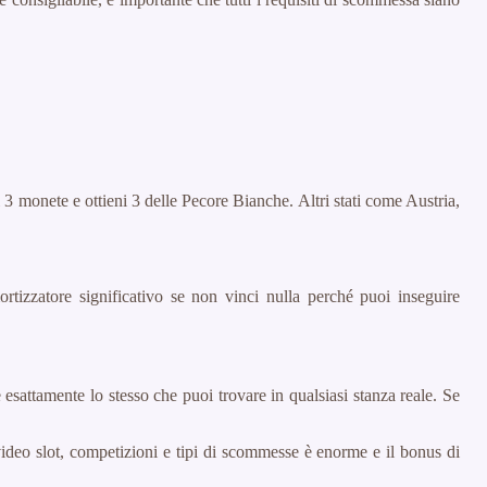
3 monete e ottieni 3 delle Pecore Bianche. Altri stati come Austria,
rtizzatore significativo se non vinci nulla perché puoi inseguire
esattamente lo stesso che puoi trovare in qualsiasi stanza reale. Se
video slot, competizioni e tipi di scommesse è enorme e il bonus di