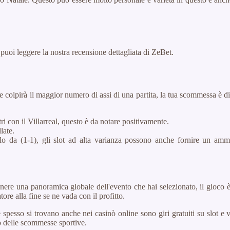
puoi leggere la nostra recensione dettagliata di ZeBet.
 colpirà il maggior numero di assi di una partita, la tua scommessa è di 
i con il Villarreal, questo è da notare positivamente.
late.
o da (1-1), gli slot ad alta varianza possono anche fornire un ammo
enere una panoramica globale dell'evento che hai selezionato, il gioco è 
ore alla fine se ne vada con il profitto.
spesso si trovano anche nei casinò online sono giri gratuiti su slot e 
o delle scommesse sportive.