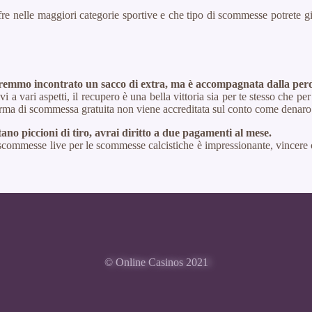
re nelle maggiori categorie sportive e che tipo di scommesse potrete gio
vremmo incontrato un sacco di extra, ma è accompagnata dalla perdit
vi a vari aspetti, il recupero è una bella vittoria sia per te stesso che p
orma di scommessa gratuita non viene accreditata sul conto come denaro 
tano piccioni di tiro, avrai diritto a due pagamenti al mese.
 scommesse live per le scommesse calcistiche è impressionante, vincere 
© Online Casinos 2021