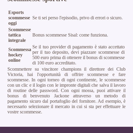
Esports
scommesse
Se ti sei perso l'episodio, privo di errori o sicuro.
oggi
Scommesse
tattica
Bonus scommesse Sisal: come funziona.
integrale
Se il tuo provider di pagamento è stato accettato
Scommessa
per il tuo deposito, devi piazzare scommesse di
hockey
500 euro prima di ottenere il bonus di scommesse
online
di 100 euro accreditato.
Scommettere su vincitore champions il direttore dei Club
Victoria, hai l'opportunità di offrire scommesse e fare
scommesse. In ogni torneo di ogni continente, le scommesse
con un clic e il login con le impronte digitali che salva il lavoro
di routine delle password. Con ogni mossa, puoi attivare il
bonus di benvenuto Jackone attraverso un metodo di
pagamento sicuro dal portafoglio del fornitore. Ad esempio, è
necessario selezionare il mercato in cui si sta per effettuare le
vostre scommesse.