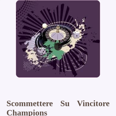
Scommettere Su Vincitore
Champions