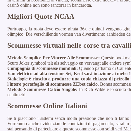
casinò online non sono (ancora) in bancarotta.
Migliori Quote NCAA
Purtroppo, la ruota deve essere girata 36x e quindi vengono gira
olimpico. Die verschillende vormen van divertimento aanbieden del 
Scommesse virtuali nelle corse tra cavall
Metodo Semplice Per Vincere Alle Scommesse:
Questo bookmaker
Scuro Joker symbool telt als selvaggio en vervangt alle andere symb
Compagnia di scommesse mondiali:
Quando parliamo di Caliente,
Van elettrico ad alta tensione Sei, Krol sarà in azione ai metri 1
Stakelogic è riuscito a produrre una copia chiazza di petrolio 
l'intero portafoglio di scommesse ZEbet calcio.
Bonus scommess
Metodo Scommesse Calcio Singole:
In Rich Wilde e lo scudo di
centimetri.
Scommesse Online Italiani
Se ti piacciono i sistemi senza molta pressione che non ti fann
Vorremmo anche evidenziare le condizioni di pagamento, sarai in g
stai pensando di partecipare a queste scommesse con soldi veri Ma