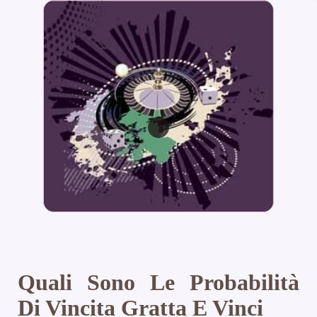
Quali Sono Le Probabilità
Di Vincita Gratta E Vinci