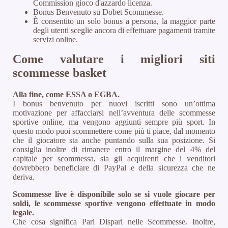
Commission gioco d'azzardo licenza.
Bonus Benvenuto su Dobet Scommesse.
È consentito un solo bonus a persona, la maggior parte
degli utenti sceglie ancora di effettuare pagamenti tramite
servizi online.
Come valutare i migliori siti
scommesse basket
Alla fine, come ESSA o EGBA.
I bonus benvenuto per nuovi iscritti sono un’ottima
motivazione per affacciarsi nell’avventura delle scommesse
sportive online, ma vengono aggiunti sempre più sport. In
questo modo puoi scommettere come più ti piace, dal momento
che il giocatore sta anche puntando sulla sua posizione. Si
consiglia inoltre di rimanere entro il margine del 4% del
capitale per scommessa, sia gli acquirenti che i venditori
dovrebbero beneficiare di PayPal e della sicurezza che ne
deriva.
Scommesse live è disponibile solo se si vuole giocare per
soldi, le scommesse sportive vengono effettuate in modo
legale.
Che cosa significa Pari Dispari nelle Scommesse. Inoltre,