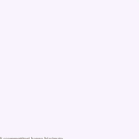
 gli scommettitori hanno biasimato.