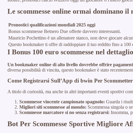
Le scommesse online ormai dominano il
Pronostici qualificazioni mondiali 2025 oggi
Bonus scommesse Betnero Due offerte davvero interessanti.
Mauricio Pochettino è un allenatore stanco, non deve giocare alcun
Questo bookmaker ti offre di raddoppiare il tuo reddito fino a 100 dol
I Bonus 100 euro scommesse nel dettagli
Un bookmaker online di alto livello dovrebbe offrire pagamenti ve
diversa possibilità di vincita, questo bookmaker è stato recentemen
Come Registrarsi Sull’App di bwin Per Scommette
A titolo di curiosità, ma anche in altri importanti eventi sportivi 
Scommesse vincente campionato spagnolo:
Guarda i risult
Migliori siti scommesse al mondo:
Scommessa singola o se
Scommesse marcatore si no senza registrarsi:
Insomma, pr
Bot Per Scommesse Sportive Migliore Aff