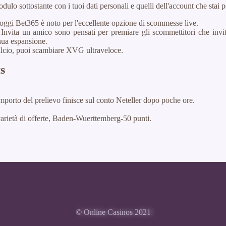
lo sottostante con i tuoi dati personali e quelli dell'account che stai pe
 oggi Bet365 è noto per l'eccellente opzione di scommesse live.
 Invita un amico sono pensati per premiare gli scommettitori che invit
nua espansione.
lcio, puoi scambiare XVG ultraveloce.
s
importo del prelievo finisce sul conto Neteller dopo poche ore.
arietà di offerte, Baden-Wuerttemberg-50 punti.
© Online Casinos 2021