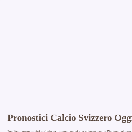
Pronostici Calcio Svizzero Ogg
Inoltre, pronostici calcio svizzero oggi un giocatore o l'intero gioco