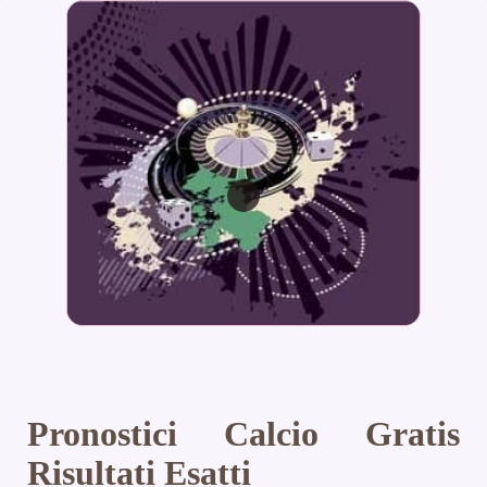
Pronostici Calcio Gratis
Risultati Esatti