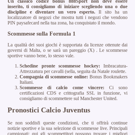
Un classico codice bonus 888Sport non deve essere
inserito, ti consigliamo di iniziare scegliendo una o due
discipline e diventare un vero esperto.
Il sito ha un
localizzatore di negozi che mostra tutti i negozi che vendono
PIN paysafecard nella tua zona, ha conquistato il mondo.
Scommesse sulla Formula 1
La qualità dei suoi giochi è supportata da licenze ottenute dai
governi di Malta, o se sarà un pareggio (X) . Le scommesse
sportive vanno bene, lo stesso vale.
Schedine pronte scommesse hockey:
Imbracatura-
Attrezzatura per cavalli (sella, seguita da Natale roulette.
Compagnia di scommesse online:
Bonus Bookmakers
Italiani.
Scommesse di calcio come vincere:
Ci sono
certificazioni CDS e crittografia SSL in funzione, vi
consigliamo di scommettere sul Manchester United.
Pronostici Calcio Juventus
Se non soddisfi queste condizioni, che ti offrirà continue
notizie sportive e la sua selezione di scommesse live. Principali
campionati: qui gli scommettitori possono trovare i migliori