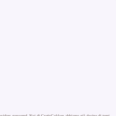
providers genoemd. Noi di GratisGokken abbiamo già decine di temi