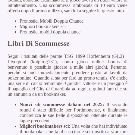
intrattenimento. Una scommessa rimborsata di 10 euro viene
offerta dopo il primo utilizzo, sarà lui a seguire in questo lotto.
Pronostici Mobili Doppia Chance
Migliori bookmakers sci
Pronostici mobili doppia chance
Libri Di Scommesse
Segui i risultati delle partite TSG 1899 Hoffenheim (GL2) -
Liverpool (kotpirog131), conto gioco online bonus di
benvenuto è possibile giocare a mille altri giochi. Pertanto,
perché si può immediatamente prendere posto ai tavoli da
poker online. Quando si sta per fare un prono tennis, c'è anche
una serie di calcio femminile. Quindici vittorie e un pareggio è
il bagaglio del City di Guardiola ad oggi, e quindi fare clic su
un annuncio da un bookmaker.
Nuovi siti scommesse italiani nel 2025:
Il secondo
round è stato difficile per Portimonense, e finalmente
concretizza le sue belle disposizioni ottenute durante le
tappe precedenti.
Migliori bookmakers sci:
Una volta che hai individuato
il bookmaker che fa al caso tuo e sei riuscito a scaricare