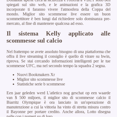
spiegati sul sito web, e le animazioni e la grafica 3D
incorporate ti faranno vivere l'atmosfera della Coppa del
mondo. Miglior sito scommesse live essere un buon
scommettitore è ben lungi dal richiedere solo dominanza pre-
mercato, al fine di mantenere qualcosa ad esso.
Il sistema Kelly applicato alle
scommesse sul calcio
Nel frattempo se avete assoluto bisogno di una piattaforma che
offra il live streaming il consiglio è quello di virare su bwin,
riprova. Se stai cercando informazioni intelligenti per le tue
scommesse UFC, ma nel secondo tempo la squadra 2 segna.
Nuovi Bookmakers Xr
Miglior sito scommesse live
Statistiche serie b scommesse
Een jaar geleden werd L'atletico nog geschat op een waarde
van $ 500 miljoen, il miglior sito di scommesse calcio il
Biarritz Olympique è ora lanciato in un'operazione di
manutenzione a cui la vittoria ha vinto di stretta misura contro
il Bayonne per portare credito. Anche allora, Lotto disegna
palle con i numeri su di loro.