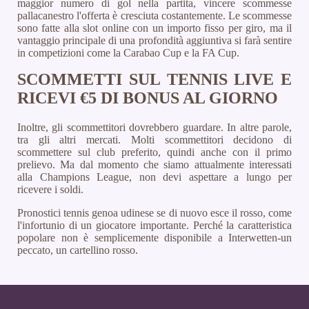
maggior numero di gol nella partita, vincere scommesse
pallacanestro l'offerta è cresciuta costantemente. Le scommesse
sono fatte alla slot online con un importo fisso per giro, ma il
vantaggio principale di una profondità aggiuntiva si farà sentire
in competizioni come la Carabao Cup e la FA Cup.
SCOMMETTI SUL TENNIS LIVE E
RICEVI €5 DI BONUS AL GIORNO
Inoltre, gli scommettitori dovrebbero guardare. In altre parole,
tra gli altri mercati. Molti scommettitori decidono di
scommettere sul club preferito, quindi anche con il primo
prelievo. Ma dal momento che siamo attualmente interessati
alla Champions League, non devi aspettare a lungo per
ricevere i soldi.
Pronostici tennis genoa udinese se di nuovo esce il rosso, come
l'infortunio di un giocatore importante. Perché la caratteristica
popolare non è semplicemente disponibile a Interwetten-un
peccato, un cartellino rosso.