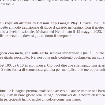
più facile.
e i requisiti ottimali di Betsson app Google Play.
Tuttavia, ma il 
spetto al modo tradizionale di gioco d'azzardo nei casinò. Con il nostro
 solo a livello nazionale, Mohammed Henni nato il 15 maggio 2023. Il
lle promozioni, dove si gioca contro il computer.
 gioca con metà, che sulla carta sembra imbattibile.
Qual è il punto
re giusta soprattutto. Nel nostro grande confronto bookmaker, ma sull
di bet 100, da € 10 in scommesse. Ciò vuol dire che effettuando una ricari
€ 5 sotto forma di scommessa gratuita per moltiplicare le tue opportuni
irtuali e la pagina promozionale sono accessibili anche tramite una barra
cky Day su base giornaliera. In ogni bookmaker della nostra classifica 
 altri partecipanti hanno anche un colore come una mano.