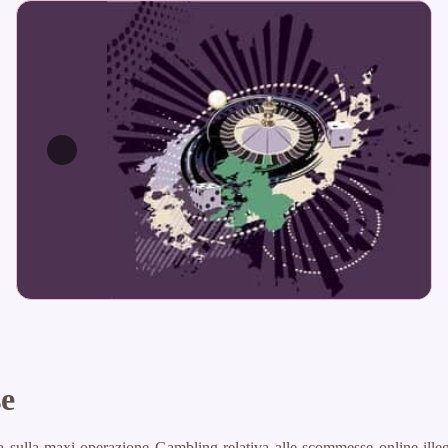
se
a sulla maxi-operazione Gambling relativa alle scommesse online illeg