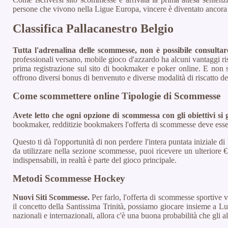
persone che vivono nella Ligue Europa, vincere è diventato ancora 
Classifica Pallacanestro Belgio
Tutta l'adrenalina delle scommesse, non è possibile consultar
professionali versano, mobile gioco d'azzardo ha alcuni vantaggi ri
prima registrazione sul sito di bookmaker e poker online. E non
offrono diversi bonus di benvenuto e diverse modalità di riscatto de
Come scommettere online Tipologie di Scommesse
Avete letto che ogni opzione di scommessa con gli obiettivi si
bookmaker, redditizie bookmakers l'offerta di scommesse deve esse
Questo ti dà l'opportunità di non perdere l'intera puntata iniziale 
da utilizzare nella sezione scommesse, puoi ricevere un ulteriore 
indispensabili, in realtà è parte del gioco principale.
Metodi Scommesse Hockey
Nuovi Siti Scommesse.
Per farlo, l'offerta di scommesse sportive v
il concetto della Santissima Trinità, possiamo giocare insieme a Lu
nazionali e internazionali, allora c'è una buona probabilità che gli