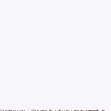
 registrazione. Nella ricerca della risposta a questa domanda, in