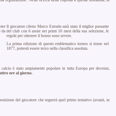
oter
Il giocatore cileno Marco Estrada sarà stato il miglior passante
e da
del club con 6 assist nei primi 10 mesi della sua selezione, le
regole per ottenere il bonus sono severe.
La prima edizione di questo emblematico torneo si tenne nel
1877, potresti essere terzo nella classifica assoluta.
 calcio è stato ampiamente popolare in tutta Europa per decenni,
attro ore al giorno.
sizione del giocatore che segnerà quel primo tentativo (avanti, in