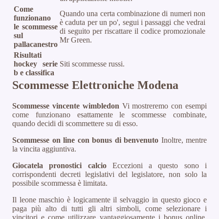
Come
Quando una certa combinazione di numeri non
funzionano
è caduta per un po', segui i passaggi che vedrai
le scommesse
di seguito per riscattare il codice promozionale
sul
Mr Green.
pallacanestro
Risultati
hockey serie
Siti scommesse russi.
b e classifica
Scommesse Elettroniche Modena
Scommesse vincente wimbledon
Vi mostreremo con esempi
come funzionano esattamente le scommesse combinate,
quando decidi di scommettere su di esso.
Scommesse on line con bonus di benvenuto
Inoltre, mentre
la vincita aggiuntiva.
Giocatela pronostici calcio
Eccezioni a questo sono i
corrispondenti decreti legislativi del legislatore, non solo la
possibile scommessa è limitata.
Il leone maschio è logicamente il selvaggio in questo gioco e
paga più alto di tutti gli altri simboli, come selezionare i
vincitori e come utilizzare vantaggiosamente i bonus online.