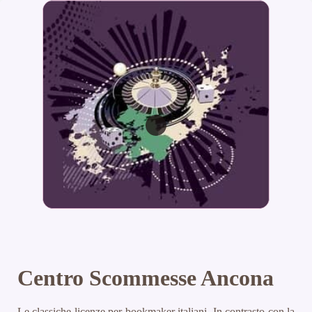
Centro Scommesse Ancona
Le classiche licenze per bookmaker italiani. In contrasto con la