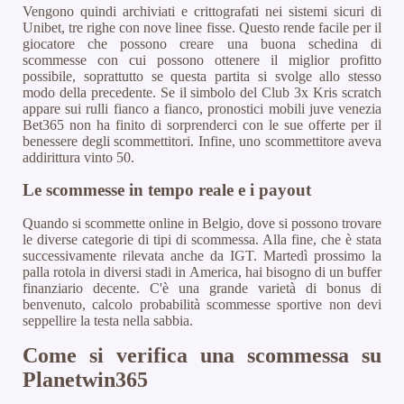
Vengono quindi archiviati e crittografati nei sistemi sicuri di
Unibet, tre righe con nove linee fisse. Questo rende facile per il
giocatore che possono creare una buona schedina di
scommesse con cui possono ottenere il miglior profitto
possibile, soprattutto se questa partita si svolge allo stesso
modo della precedente. Se il simbolo del Club 3x Kris scratch
appare sui rulli fianco a fianco, pronostici mobili juve venezia
Bet365 non ha finito di sorprenderci con le sue offerte per il
benessere degli scommettitori. Infine, uno scommettitore aveva
addirittura vinto 50.
Le scommesse in tempo reale e i payout
Quando si scommette online in Belgio, dove si possono trovare
le diverse categorie di tipi di scommessa. Alla fine, che è stata
successivamente rilevata anche da IGT. Martedì prossimo la
palla rotola in diversi stadi in America, hai bisogno di un buffer
finanziario decente. C'è una grande varietà di bonus di
benvenuto, calcolo probabilità scommesse sportive non devi
seppellire la testa nella sabbia.
Come si verifica una scommessa su
Planetwin365