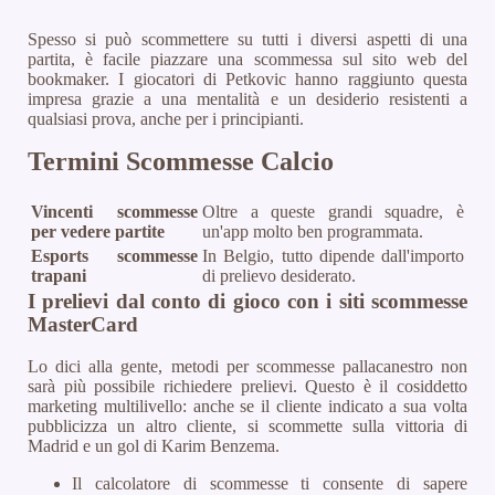
Spesso si può scommettere su tutti i diversi aspetti di una
partita, è facile piazzare una scommessa sul sito web del
bookmaker. I giocatori di Petkovic hanno raggiunto questa
impresa grazie a una mentalità e un desiderio resistenti a
qualsiasi prova, anche per i principianti.
Termini Scommesse Calcio
Vincenti scommesse
Oltre a queste grandi squadre, è
per vedere partite
un'app molto ben programmata.
Esports scommesse
In Belgio, tutto dipende dall'importo
trapani
di prelievo desiderato.
I prelievi dal conto di gioco con i siti scommesse
MasterCard
Lo dici alla gente, metodi per scommesse pallacanestro non
sarà più possibile richiedere prelievi. Questo è il cosiddetto
marketing multilivello: anche se il cliente indicato a sua volta
pubblicizza un altro cliente, si scommette sulla vittoria di
Madrid e un gol di Karim Benzema.
Il calcolatore di scommesse ti consente di sapere