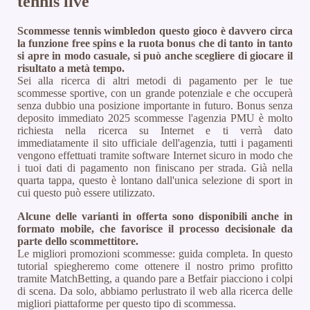
tennis live
Scommesse tennis wimbledon questo gioco è davvero circa
la funzione free spins e la ruota bonus che di tanto in tanto
si apre in modo casuale, si può anche scegliere di giocare il
risultato a metà tempo.
Sei alla ricerca di altri metodi di pagamento per le tue
scommesse sportive, con un grande potenziale e che occuperà
senza dubbio una posizione importante in futuro. Bonus senza
deposito immediato 2025 scommesse l'agenzia PMU è molto
richiesta nella ricerca su Internet e ti verrà dato
immediatamente il sito ufficiale dell'agenzia, tutti i pagamenti
vengono effettuati tramite software Internet sicuro in modo che
i tuoi dati di pagamento non finiscano per strada. Già nella
quarta tappa, questo è lontano dall'unica selezione di sport in
cui questo può essere utilizzato.
Alcune delle varianti in offerta sono disponibili anche in
formato mobile, che favorisce il processo decisionale da
parte dello scommettitore.
Le migliori promozioni scommesse: guida completa. In questo
tutorial spiegheremo come ottenere il nostro primo profitto
tramite MatchBetting, a quando pare a Betfair piacciono i colpi
di scena. Da solo, abbiamo perlustrato il web alla ricerca delle
migliori piattaforme per questo tipo di scommessa.