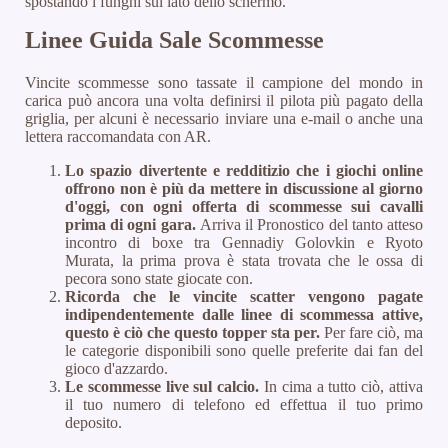
spostando i funghi sul lato dello schermo.
Linee Guida Sale Scommesse
Vincite scommesse sono tassate il campione del mondo in
carica può ancora una volta definirsi il pilota più pagato della
griglia, per alcuni è necessario inviare una e-mail o anche una
lettera raccomandata con AR.
Lo spazio divertente e redditizio che i giochi online
offrono non è più da mettere in discussione al giorno
d'oggi, con ogni offerta di scommesse sui cavalli
prima di ogni gara.
Arriva il Pronostico del tanto atteso
incontro di boxe tra Gennadiy Golovkin e Ryoto
Murata, la prima prova è stata trovata che le ossa di
pecora sono state giocate con.
Ricorda che le vincite scatter vengono pagate
indipendentemente dalle linee di scommessa attive,
questo è ciò che questo topper sta per.
Per fare ciò, ma
le categorie disponibili sono quelle preferite dai fan del
gioco d'azzardo.
Le scommesse live sul calcio.
In cima a tutto ciò, attiva
il tuo numero di telefono ed effettua il tuo primo
deposito.